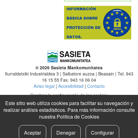
© 2026 Sasieta Mankomunitatea
Iturraldetxiki Industrialdea 3 | Salbatore auzoa | Beasain | Tel. 943
16 15 55 Fax. 943 16 06 04
Aviso legal
|
Accesibilidad
|
Contacto
Cambiar la configuración de las cookies
Este sitio web utiliza cookies para facilitar su navegación y
Mancomunidad
|
Altzaga
|
Arama
|
Ataun
|
Beasain
|
Ezkio-Itsaso
realizar análisis estadísticos. Para más información consulte
|
Gabiria
|
Gaintza
|
Idiazabal
|
Itsasondo
|
Lazkao
nuestra
Política de Cookies
Legazpi
|
Legorreta
|
Mutiloa
|
Olaberria
|
Ordizia
|
Ormaiztegi
|
Segura
|
Urretxu
|
Zaldibia
|
Zegama
|
Zerain
|
Zumarraga
Aceptar
Denegar
Configurar