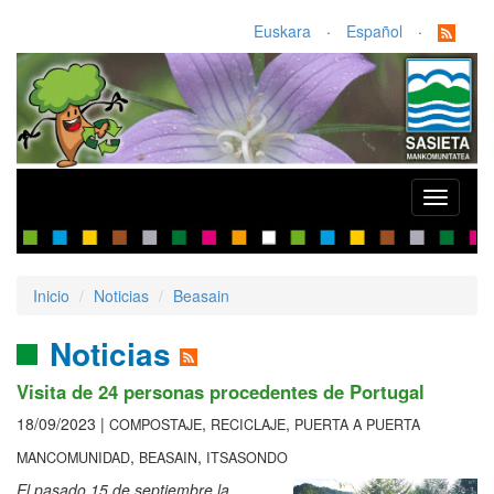
Euskara
·
Español
·
Toggle
navigati
Inicio
Noticias
Beasain
Noticias
Visita de 24 personas procedentes de Portugal
18/09/2023 |
,
,
COMPOSTAJE
RECICLAJE
PUERTA A PUERTA
,
,
MANCOMUNIDAD
BEASAIN
ITSASONDO
El pasado 15 de septiembre la