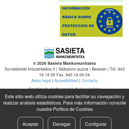
© 2026 Sasieta Mankomunitatea
Iturraldetxiki Industrialdea 3 | Salbatore auzoa | Beasain | Tel. 943
16 15 55 Fax. 943 16 06 04
Aviso legal
|
Accesibilidad
|
Contacto
Cambiar la configuración de las cookies
Este sitio web utiliza cookies para facilitar su navegación y
Mancomunidad
|
Altzaga
|
Arama
|
Ataun
|
Beasain
|
Ezkio-Itsaso
realizar análisis estadísticos. Para más información consulte
|
Gabiria
|
Gaintza
|
Idiazabal
|
Itsasondo
|
Lazkao
nuestra
Política de Cookies
Legazpi
|
Legorreta
|
Mutiloa
|
Olaberria
|
Ordizia
|
Ormaiztegi
|
Segura
|
Urretxu
|
Zaldibia
|
Zegama
|
Zerain
|
Zumarraga
Aceptar
Denegar
Configurar