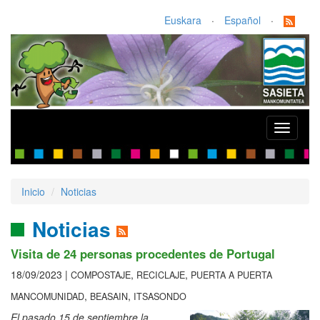
Euskara
·
Español
·
Toggle
navigati
Inicio
Noticias
Noticias
Visita de 24 personas procedentes de Portugal
18/09/2023 |
,
,
COMPOSTAJE
RECICLAJE
PUERTA A PUERTA
,
,
MANCOMUNIDAD
BEASAIN
ITSASONDO
El pasado 15 de septiembre la