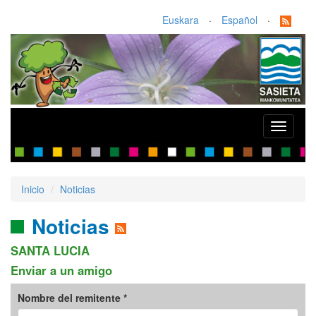
Euskara
·
Español
·
Toggle
navigati
Inicio
Noticias
Noticias
SANTA LUCIA
Enviar a un amigo
Nombre del remitente *