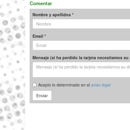
Comentar
Nombre y apellidos *
Email *
Mensaje (si ha perdido la tarjeta necesitamos su 
Acepto lo determinado en el
aviso legal
Enviar