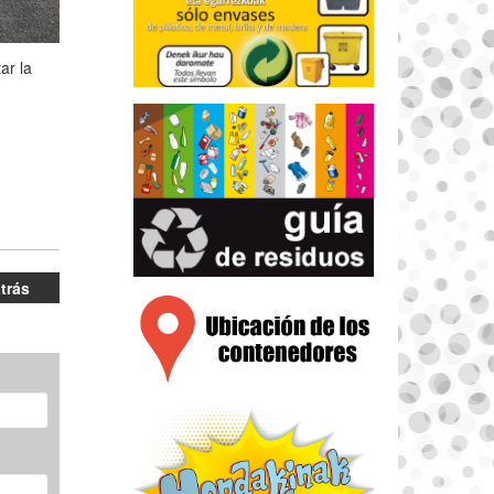
ar la
atrás