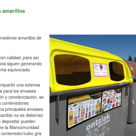
 amarillos
enedores amarillos de
on calidad, para así
odavía siguen generando
orma equivocada
repartió una extensa
da para los envases
ón y concienciación, se
os contenedores
los principales envases
 cambio no se deberían
n depositar pueden
pone la Mancomunidad
l contenedor/cubo gris