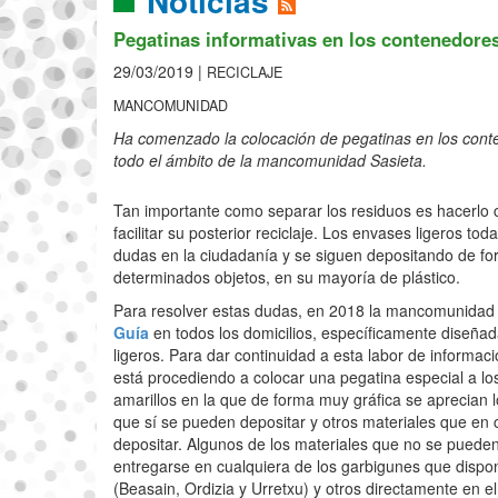
Noticias
Pegatinas informativas en los contenedores
29/03/2019 |
RECICLAJE
MANCOMUNIDAD
Ha comenzado la colocación de pegatinas en los cont
todo el ámbito de la mancomunidad Sasieta.
Tan importante como separar los residuos es hacerlo c
facilitar su posterior reciclaje. Los envases ligeros t
dudas en la ciudadanía y se siguen depositando de f
determinados objetos, en su mayoría de plástico.
Para resolver estas dudas, en 2018 la mancomunidad 
Guía
en todos los domicilios, específicamente diseña
ligeros. Para dar continuidad a esta labor de informaci
está procediendo a colocar una pegatina especial a l
amarillos en la que de forma muy gráfica se aprecian 
que sí se pueden depositar y otros materiales que en
depositar. Algunos de los materiales que no se puede
entregarse en cualquiera de los garbigunes que dis
(Beasain, Ordizia y Urretxu) y otros directamente en e