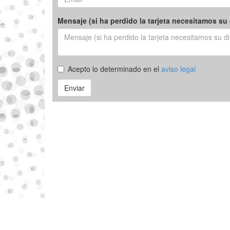
Mensaje (si ha perdido la tarjeta necesitamos su 
Acepto lo determinado en el
aviso legal
Enviar