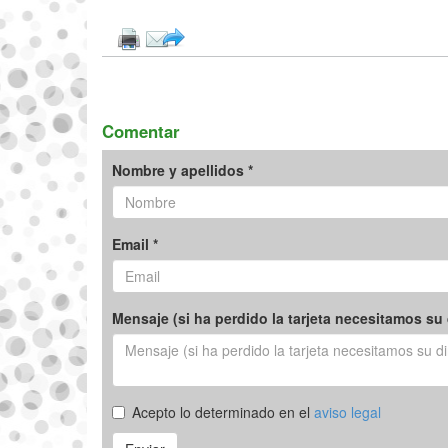
Comentar
Nombre y apellidos *
Email *
Mensaje (si ha perdido la tarjeta necesitamos su 
Acepto lo determinado en el
aviso legal