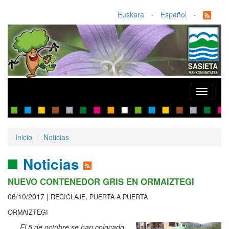
Euskara
·
Español
·
Toggle
navigati
Inicio
Noticias
Noticias
NUEVO CONTENEDOR GRIS EN ORMAIZTEGI
06/10/2017 |
,
RECICLAJE
PUERTA A PUERTA
ORMAIZTEGI
El 5 de octubre se han colocado