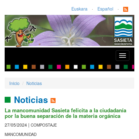
Euskara
·
Español
·
Toggle
navigati
Inicio
Noticias
Noticias
La mancomunidad Sasieta felicita a la ciudadanía
por la buena separación de la materia orgánica
27/05/2024 |
COMPOSTAJE
MANCOMUNIDAD