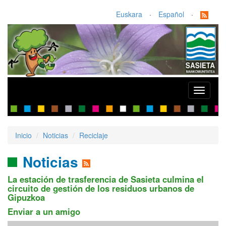
Euskara
·
Español
·
Toggle
navigati
Inicio
Noticias
Reciclaje
Noticias
La estación de trasferencia de Sasieta culmina el
circuito de gestión de los residuos urbanos de
Gipuzkoa
Enviar a un amigo