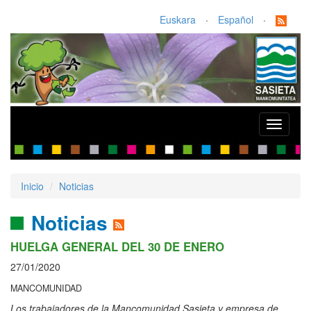
Euskara
·
Español
·
Toggle
navigati
Inicio
Noticias
Noticias
HUELGA GENERAL DEL 30 DE ENERO
27/01/2020
MANCOMUNIDAD
Los trabajadores de la Mancomunidad Sasieta y empresa de