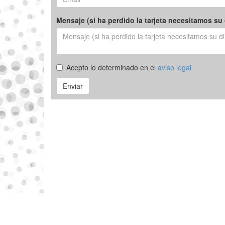
Mensaje (si ha perdido la tarjeta necesitamos su 
Acepto lo determinado en el
aviso legal
Enviar