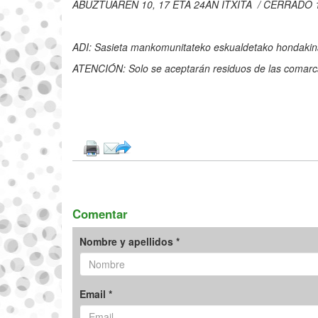
ABUZTUAREN 10, 17 ETA 24AN ITXITA / CERRADO 1
ADI: Sasieta mankomunitateko eskualdetako hondakina
ATENCIÓN: Solo se aceptarán residuos de las comar
Comentar
Nombre y apellidos *
Email *