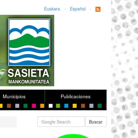
Euskara
·
Español
·
Municipios
Publicaciones
Buscar