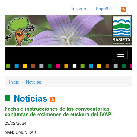
Euskara
·
Español
·
Toggle
navigati
Inicio
Noticias
Noticias
Fecha e instrucciones de las convocatorias
conjuntas de exámenes de euskera del IVAP
23/02/2024
MANCOMUNIDAD