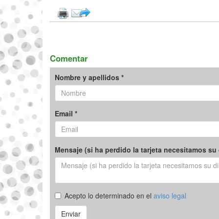
Comentar
Nombre y apellidos *
Email *
Mensaje (si ha perdido la tarjeta necesitamos su 
Acepto lo determinado en el
aviso legal
Enviar