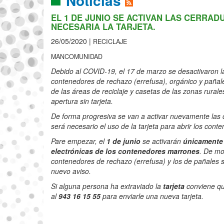
Noticias
EL 1 DE JUNIO SE ACTIVAN LAS CERR
NECESARIA LA TARJETA.
26/05/2020 |
RECICLAJE
MANCOMUNIDAD
Debido al COVID-19, el 17 de marzo se desactivaron l
contenedores de rechazo (
errefusa
), orgánico y pañal
de las áreas de reciclaje y casetas de las zonas rurale
apertura sin tarjeta.
De forma progresiva se van a activar nuevamente las 
será necesario el uso de la tarjeta para abrir los cont
Pare empezar, el
1 de junio
se activarán
únicamente 
electrónicas de los contenedores marrones
. De mo
contenedores de rechazo (
errefusa
) y los de pañales 
nuevo aviso.
Si alguna persona ha extraviado la
tarjeta
conviene q
al
943 16 15 55
para enviarle una nueva tarjeta.