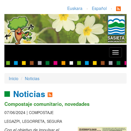
Euskara
·
Español
·
Toggle
navigati
Inicio
Noticias
Noticias
Compostaje comunitario, novedades
07/06/2024 |
COMPOSTAJE
,
,
LEGAZPI
LEGORRETA
SEGURA
Con el objetivo de impulsar el