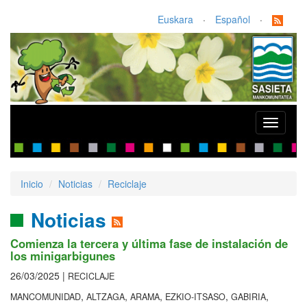
Euskara
·
Español
·
Toggle
navigati
Inicio
Noticias
Reciclaje
Noticias
Comienza la tercera y última fase de instalación de
los minigarbigunes
26/03/2025 |
RECICLAJE
,
,
,
,
,
MANCOMUNIDAD
ALTZAGA
ARAMA
EZKIO-ITSASO
GABIRIA