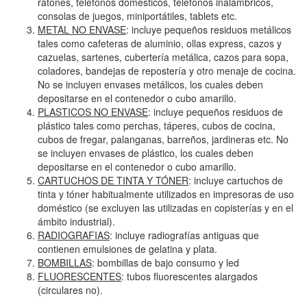
ratones, teléfonos domésticos, teléfonos inalámbricos,
consolas de juegos, miniportátiles, tablets etc.
METAL NO ENVASE
: incluye pequeños residuos metálicos
tales como cafeteras de aluminio, ollas express, cazos y
cazuelas, sartenes, cubertería metálica, cazos para sopa,
coladores, bandejas de repostería y otro menaje de cocina.
No se incluyen envases metálicos, los cuales deben
depositarse en el contenedor o cubo amarillo.
PLASTICOS NO ENVASE
: incluye pequeños residuos de
plástico tales como perchas, táperes, cubos de cocina,
cubos de fregar, palanganas, barreños, jardineras etc. No
se incluyen envases de plástico, los cuales deben
depositarse en el contenedor o cubo amarillo.
CARTUCHOS DE TINTA Y TÓNER
: incluye cartuchos de
tinta y tóner habitualmente utilizados en impresoras de uso
doméstico (se excluyen las utilizadas en copisterías y en el
ámbito industrial).
RADIOGRAFIAS
: incluye radiografías antiguas que
contienen emulsiones de gelatina y plata.
BOMBILLAS
: bombillas de bajo consumo y led
FLUORESCENTES
: tubos fluorescentes alargados
(circulares no).