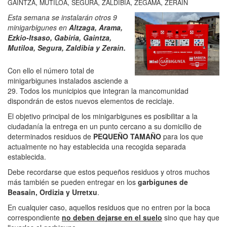
,
,
,
,
,
GAINTZA
MUTILOA
SEGURA
ZALDIBIA
ZEGAMA
ZERAIN
Esta semana se instalarán otros 9
minigarbigunes en
Altzaga, Arama,
Ezkio-Itsaso, Gabiria, Gaintza,
Mutiloa, Segura, Zaldibia y Zerain.
Con ello el número total de
minigarbigunes instalados asciende a
29. Todos los municipios que integran la mancomunidad
dispondrán de estos nuevos elementos de reciclaje.
El objetivo principal de los minigarbigunes es posibilitar a la
ciudadanía la entrega en un punto cercano a su domicilio de
determinados residuos de
PEQUEÑO TAMAÑO
para los que
actualmente no hay establecida una recogida separada
establecida.
Debe recordarse que estos pequeños residuos y otros muchos
más también se pueden entregar en los
garbigunes de
Beasain, Ordizia y Urretxu
.
En cualquier caso, aquellos residuos que no entren por la boca
correspondiente
no deben dejarse en el suelo
sino que hay que