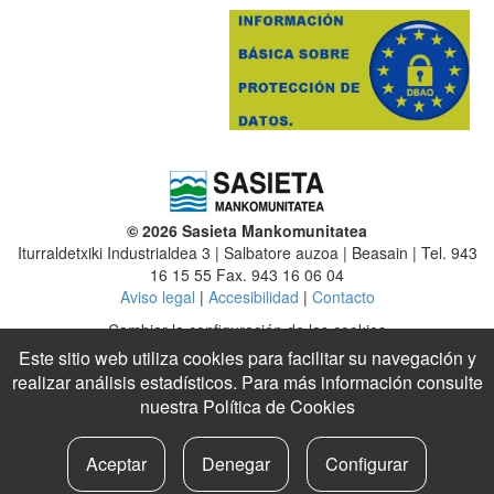
© 2026 Sasieta Mankomunitatea
Iturraldetxiki Industrialdea 3 | Salbatore auzoa | Beasain | Tel. 943
16 15 55 Fax. 943 16 06 04
Aviso legal
|
Accesibilidad
|
Contacto
Cambiar la configuración de las cookies
Este sitio web utiliza cookies para facilitar su navegación y
Mancomunidad
|
Altzaga
|
Arama
|
Ataun
|
Beasain
|
Ezkio-Itsaso
realizar análisis estadísticos. Para más información consulte
|
Gabiria
|
Gaintza
|
Idiazabal
|
Itsasondo
|
Lazkao
nuestra
Política de Cookies
Legazpi
|
Legorreta
|
Mutiloa
|
Olaberria
|
Ordizia
|
Ormaiztegi
|
Segura
|
Urretxu
|
Zaldibia
|
Zegama
|
Zerain
|
Zumarraga
Aceptar
Denegar
Configurar