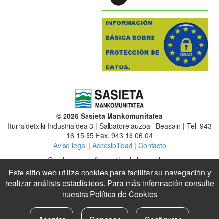
© 2026 Sasieta Mankomunitatea
Iturraldetxiki Industrialdea 3 | Salbatore auzoa | Beasain | Tel. 943
16 15 55 Fax. 943 16 06 04
Aviso legal
|
Accesibilidad
|
Contacto
Cambiar la configuración de las cookies
Este sitio web utiliza cookies para facilitar su navegación y
Mancomunidad
|
Altzaga
|
Arama
|
Ataun
|
Beasain
|
Ezkio-Itsaso
realizar análisis estadísticos. Para más información consulte
|
Gabiria
|
Gaintza
|
Idiazabal
|
Itsasondo
|
Lazkao
nuestra
Política de Cookies
Legazpi
|
Legorreta
|
Mutiloa
|
Olaberria
|
Ordizia
|
Ormaiztegi
|
Segura
|
Urretxu
|
Zaldibia
|
Zegama
|
Zerain
|
Zumarraga