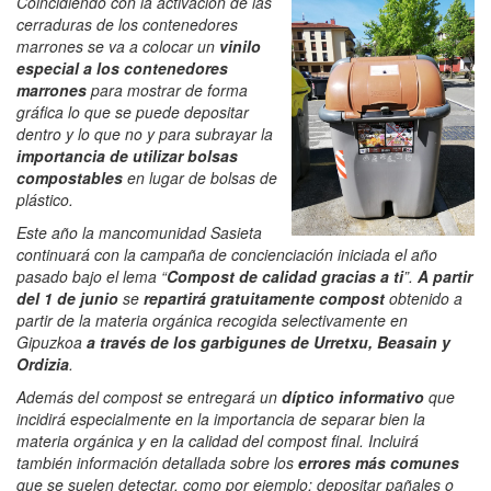
Coincidiendo con la activación de las
cerraduras de los contenedores
marrones se va a colocar un
vinilo
especial a los contenedores
marrones
para mostrar de forma
gráfica lo que se puede depositar
dentro y lo que no y para subrayar la
importancia de utilizar bolsas
compostables
en lugar de bolsas de
plástico.
Este año la mancomunidad Sasieta
continuará con la campaña de concienciación iniciada el año
pasado bajo el lema “
Compost de calidad gracias a ti
”.
A partir
del 1 de junio
se
repartirá gratuitamente compost
obtenido a
partir de la materia orgánica recogida selectivamente en
Gipuzkoa
a través de los garbigunes de Urretxu, Beasain y
Ordizia
.
Además del compost se entregará un
díptico informativo
que
incidirá especialmente en la importancia de separar bien la
materia orgánica y en la calidad del compost final. Incluirá
también información detallada sobre los
errores más comunes
que se suelen detectar, como por ejemplo: depositar pañales o