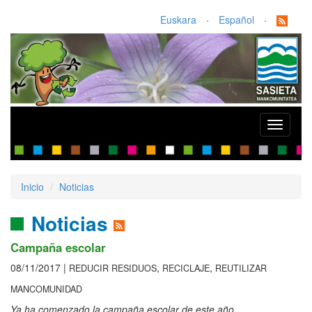
Euskara
·
Español
·
Toggle
navigati
Inicio
Noticias
Noticias
Campaña escolar
08/11/2017 |
,
,
REDUCIR RESIDUOS
RECICLAJE
REUTILIZAR
MANCOMUNIDAD
Ya ha comenzado la campaña escolar de este año.