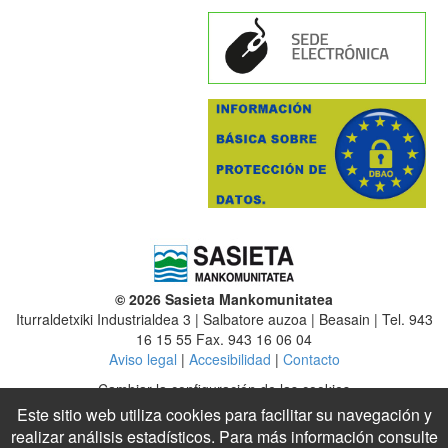
© 2026 Sasieta Mankomunitatea
Iturraldetxiki Industrialdea 3 | Salbatore auzoa | Beasain | Tel. 943
16 15 55 Fax. 943 16 06 04
Aviso legal
|
Accesibilidad
|
Contacto
Cambiar la configuración de las cookies
Este sitio web utiliza cookies para facilitar su navegación y
Mancomunidad
|
Altzaga
|
Arama
|
Ataun
|
Beasain
|
Ezkio-Itsaso
realizar análisis estadísticos. Para más información consulte