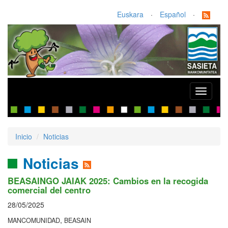
Euskara
·
Español
·
Toggle
navigati
Inicio
Noticias
Noticias
BEASAINGO JAIAK 2025: Cambios en la recogida
comercial del centro
28/05/2025
,
MANCOMUNIDAD
BEASAIN