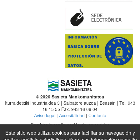
© 2026 Sasieta Mankomunitatea
Iturraldetxiki Industrialdea 3 | Salbatore auzoa | Beasain | Tel. 943
16 15 55 Fax. 943 16 06 04
Aviso legal
|
Accesibilidad
|
Contacto
Cambiar la configuración de las cookies
Este sitio web utiliza cookies para facilitar su navegación y
Mancomunidad
|
Altzaga
|
Arama
|
Ataun
|
Beasain
|
Ezkio-Itsaso
realizar análisis estadísticos. Para más información consulte