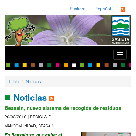
Euskara
·
Español
·
Toggle
navigati
Inicio
Noticias
Noticias
Beasain, nuevo sistema de recogida de residuos
26/02/2016 |
RECICLAJE
,
MANCOMUNIDAD
BEASAIN
En Beasain s​e va a quitar el