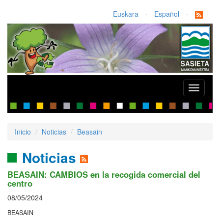
Euskara
·
Español
·
Toggle
navigati
Inicio
Noticias
Beasain
Noticias
BEASAIN: CAMBIOS en la recogida comercial del
centro
08/05/2024
BEASAIN