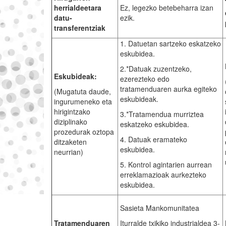
herrialdeetara
Ez, legezko betebeharra izan
datu-
ezik.
transferentziak
1. Datuetan sartzeko eskatzeko
eskubidea.
2.*Datuak zuzentzeko,
Eskubideak:
ezerezteko edo
tratamenduaren aurka egiteko
(Mugatuta daude,
eskubideak.
ingurumeneko eta
hirigintzako
3.*Tratamendua murriztea
diziplinako
eskatzeko eskubidea.
prozedurak oztopa
4. Datuak eramateko
ditzaketen
eskubidea.
neurrian)
5. Kontrol agintarien aurrean
erreklamazioak aurkezteko
eskubidea.
Sasieta Mankomunitatea
Tratamenduaren
Iturralde txikiko industrialdea 3-