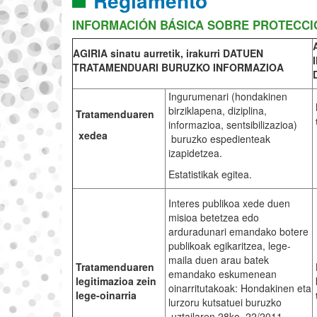
Reglamento
INFORMACIÓN BÁSICA SOBRE PROTECCI
AGIRIA sinatu aurretik, irakurri DATUEN
I
TRATAMENDUARI BURUZKO INFORMAZIOA
Ingurumenari (hondakinen
birziklapena, diziplina,
Tratamenduaren
informazioa, sentsibilizazioa)
xedea
buruzko espedienteak
izapidetzea.
Estatistikak egitea.
Interes publikoa xede duen
misioa betetzea edo
arduradunari emandako botere
publikoak egikaritzea, lege-
maila duen arau batek
Tratamenduaren
emandako eskumenean
legitimazioa zein
oinarritutakoak: Hondakinen eta
lege-oinarria
lurzoru kutsatuei buruzko
uztailaren 28ko 22/2011