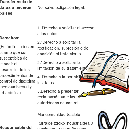
Transferencia de
datos a terceros
No, salvo obligación legal.
países
1. Derecho a solicitar el acceso
a los datos.
Derechos:
2.*Derecho a solicitar la
(Están limitados en
rectificación, supresión o de
cuanto que son
oposición al tratamiento.
susceptibles de
3.*Derecho a solicitar la
impedir el
limitación de su tratamiento.
desarrollo de los
procedimientos de
4. Derecho a la portabilidad de
control de disciplina
los datos.
medioambiental y
5.Derecho a presentar
urbanística)
reclamación ante las
autoridades de control.
Mancomunidad Sasieta
Iturralde txikiko industrialdea 3-
Responsable del
2.solairua, 20.200 Beasain