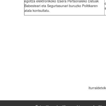
egoitza elektronikoko Izaera Pertsonaleko Datuak
Babesteari eta Segurtasunari buruzko Politikaren
atala kontsultatu.
Iturraldetx