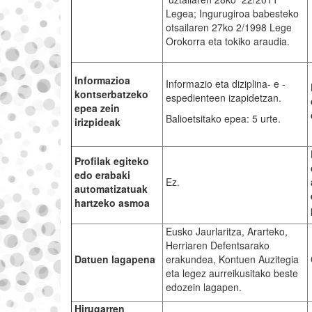
Legea; Ingurugiroa babesteko
otsailaren 27ko 2/1998 Lege
Orokorra eta tokiko araudia.
Informazioa
Informazio eta diziplina- e -
kontserbatzeko
espedienteen izapidetzan.
epea zein
Balioetsitako epea: 5 urte.
irizpideak
Profilak egiteko
edo erabaki
Ez.
automatizatuak
hartzeko asmoa
Eusko Jaurlaritza, Ararteko,
Herriaren Defentsarako
Datuen lagapena
erakundea, Kontuen Auzitegia
eta legez aurreikusitako beste
edozein lagapen.
Hirugarren