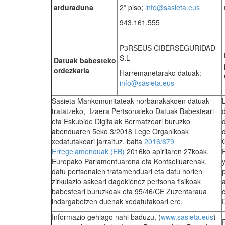
arduraduna
2º piso;
info@sasieta.eus
943.161.555
P3RSEUS CIBERSEGURIDAD
S.L
Datuak babesteko
ordezkaria
Harremanetarako datuak:
info@sasieta.eus
Sasieta Mankomunitateak norbanakakoen datuak
tratatzeko, Izaera Pertsonaleko Datuak Babesteari
eta Eskubide Digitalak Bermatzeari buruzko
abenduaren 5eko 3/2018 Lege Organikoak
xedatutakoari jarraituz, baita
2016/679
Erregelamenduak (EB)
2016ko apirilaren 27koak,
Europako Parlamentuarena eta Kontseiluarenak,
datu pertsonalen tratamenduari eta datu horien
zirkulazio askeari dagokienez pertsona fisikoak
babesteari buruzkoak eta 95/46/CE Zuzentaraua
indargabetzen duenak xedatutakoari ere.
Informazio gehiago nahi baduzu, (
www.sasieta.eus
)