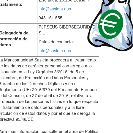
tratamiento
info@sasieta.eus
943.161.555
P3RSEUS CIBERSEGURIDAD
Delegado/a de
S.L
protección de
Datos de contacto:
datos
info@sasieta.eus
La Mancomunidad Sasieta procederá al tratamiento
de los datos de carácter personal con arreglo a lo
dispuesto en la Ley Orgánica 3/2018, de 5 de
diciembre, de Protección de Datos Personales y
Garantía de los Derechos Digitales y en el
Reglamento (UE) 2016/679 del Parlamento Europeo
y del Consejo, de 27 de abril de 2016, relativo a la
protección de las personas físicas en lo que respecta
al tratamiento de datos personales y a la libre
circulación de estos datos y por el que se deroga la
Directiva 95/46/CE.
Para más información, consulte en el área de Política