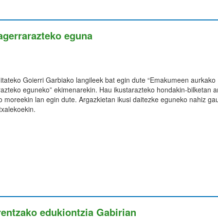
agerrarazteko eguna
tateko Goierri Garbiako langileek bat egin dute “Emakumeen aurkako
razteko eguneko” ekimenarekin. Hau ikustarazteko hondakin-bilketan a
ko moreekin lan egin dute. Argazkietan ikusi daitezke eguneko nahiz g
txalekoekin.
rentzako edukiontzia Gabirian