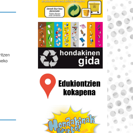
ritzen
aueko