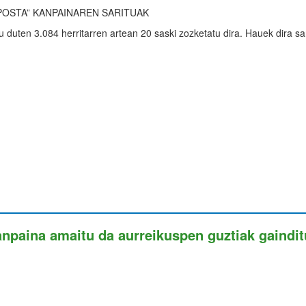
POSTA” KANPAINAREN SARITUAK
 duten 3.084 herritarren artean 20 saski zozketatu dira. Hauek dira sar
anpaina amaitu da aurreikuspen guztiak gaindit