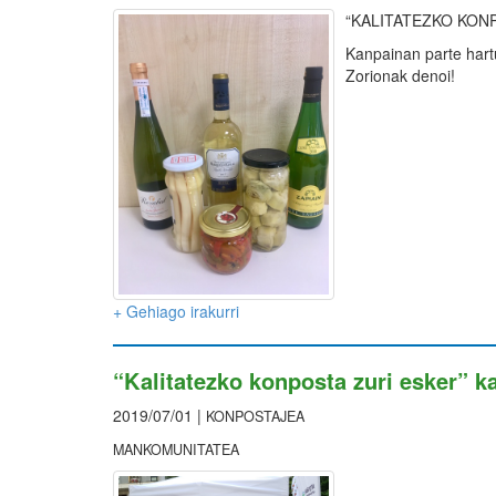
“KALITATEZKO KON
Kanpainan parte hartu
Zorionak denoi!
+ Gehiago irakurri
“Kalitatezko konposta zuri esker” k
2019/07/01 |
KONPOSTAJEA
MANKOMUNITATEA