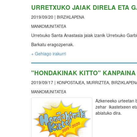
URRETXUKO JAIAK DIRELA ETA G
2019/09/20 |
BIRZIKLAPENA
MANKOMUNITATEA
Urretxuko Santa Anastasia jaiak izanik Urretxuko Garb
Barkatu eragozpenak.
+ Gehiago irakurri
"HONDAKINAK KITTO" KANPAINA 
2019/09/17 |
,
,
KONPOSTAJEA
MURRIZTEA
BIRZIKLAPEN
MANKOMUNITATEA
Azkeneeko urteetan be
zehar ikastetxeen et
abiatuko dira.