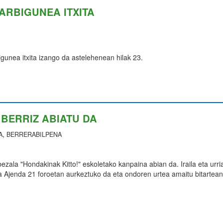
ARBIGUNEA ITXITA
igunea itxita izango da astelehenean hilak 23.
BERRIZ ABIATU DA
,
A
BERRERABILPENA
zala "Hondakinak Kitto!" eskoletako kanpaina abian da. Iraila eta urri
a Ajenda 21 foroetan aurkeztuko da eta ondoren urtea amaitu bitartean