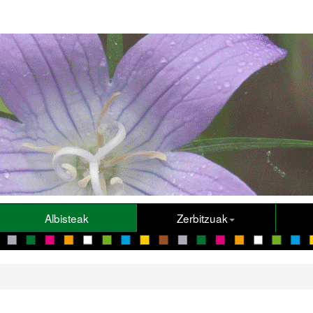
Albisteak
Zerbitzuak