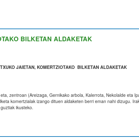
OTAKO BILKETAN ALDAKETAK
TXUKO JAIETAN, KOMERTZIOTAKO BILKETAN ALDAKETAK
a eta, zentroan (Areizaga, Gernikako arbola, Kalerrota, Nekolalde eta Ip
lketa komertzialak izango dituen aldaketen berri eman nahi dizugu. Irak
 guztiak ikusteko.