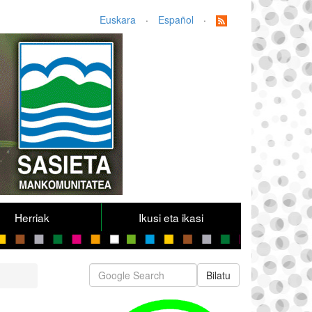
Euskara
·
Español
·
Herriak
Ikusi eta ikasi
Bilatu