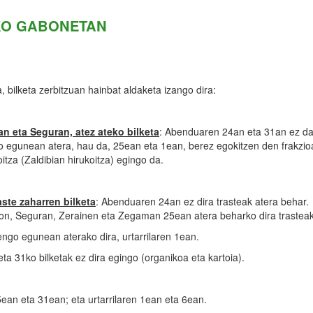
KO GABONETAN
, bilketa zerbitzuan hainbat aldaketa izango dira:
an eta Seguran, atez ateko bilketa
: Abenduaren 24an eta 31an ez da 
o egunean atera, hau da, 25ean eta 1ean, berez egokitzen den frakzio
oitza (Zaldibian hirukoitza) egingo da.
ste zaharren bilketa
: Abenduaren 24an ez dira trasteak atera behar.
aon, Seguran, Zerainen eta Zegaman 25ean atera beharko dira trasteak
go egunean aterako dira, urtarrilaren 1ean.
a 31ko bilketak ez dira egingo (organikoa eta kartoia).
ean eta 31ean; eta urtarrilaren 1ean eta 6ean.