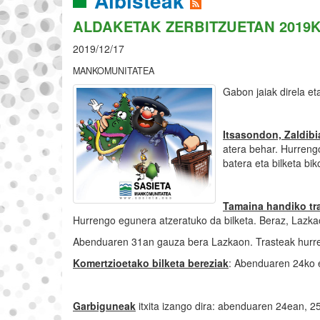
Albisteak
ALDAKETAK ZERBITZUETAN 2019
2019/12/17
MANKOMUNITATEA
Gabon jaiak direla eta
Itsasondon, Zaldibi
atera behar. Hurreng
batera eta bilketa bik
Tamaina handiko tra
Hurrengo egunera atzeratuko da bilketa. Beraz, Lazk
Abenduaren 31an gauza bera Lazkaon. Trasteak hurren
Komertzioetako bilketa bereziak
: Abenduaren 24ko et
Garbiguneak
itxita izango dira: abenduaren 24ean, 25