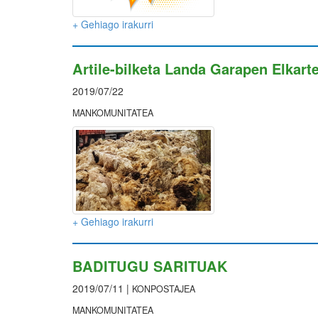
+ Gehiago irakurri
Artile-bilketa Landa Garapen Elkart
2019/07/22
MANKOMUNITATEA
+ Gehiago irakurri
BADITUGU SARITUAK
2019/07/11 |
KONPOSTAJEA
MANKOMUNITATEA