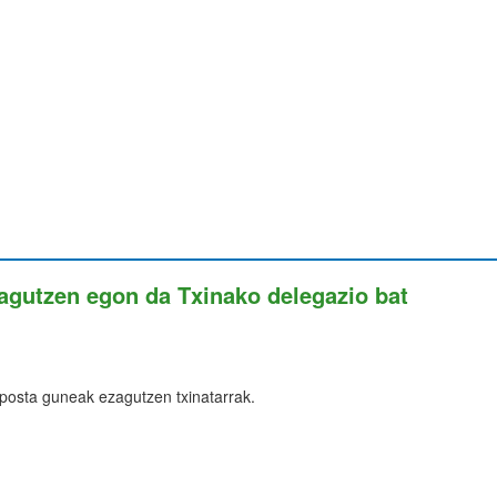
agutzen egon da Txinako delegazio bat
posta guneak ezagutzen txinatarrak.