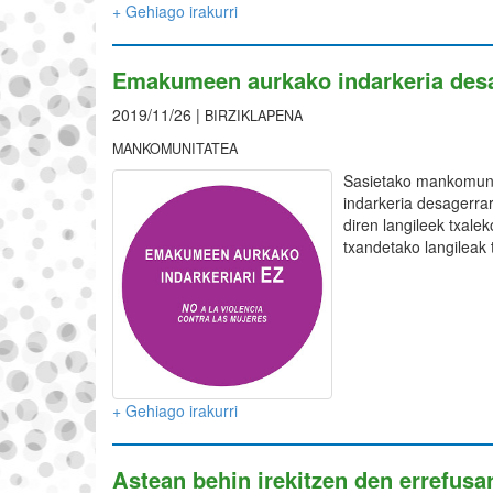
+ Gehiago irakurri
Emakumeen aurkako indarkeria des
2019/11/26 |
BIRZIKLAPENA
MANKOMUNITATEA
Sasietako mankomuni
indarkeria desagerra
diren langileek txale
txandetako langileak 
+ Gehiago irakurri
Astean behin irekitzen den errefusa