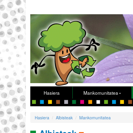
Hasiera
Mankomunitatea
Hasiera
Albisteak
Mankomunitatea