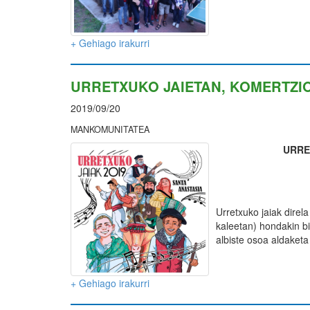
+ Gehiago irakurri
URRETXUKO JAIETAN, KOMERTZI
2019/09/20
MANKOMUNITATEA
URRE
Urretxuko jaiak direl
kaleetan) hondakin bi
albiste osoa aldaketa
+ Gehiago irakurri