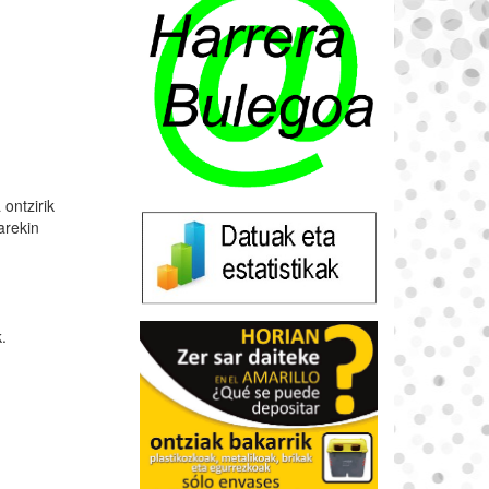
ontzirik
arekin
.