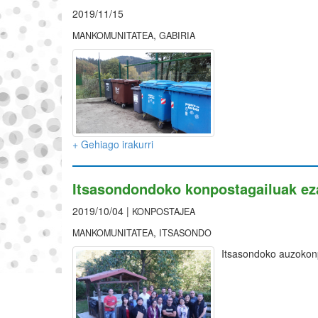
2019/11/15
,
MANKOMUNITATEA
GABIRIA
+ Gehiago irakurri
Itsasondondoko konpostagailuak ez
2019/10/04 |
KONPOSTAJEA
,
MANKOMUNITATEA
ITSASONDO
Itsasondoko auzokon