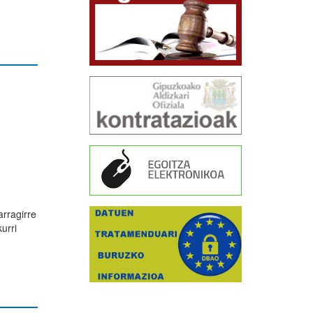
arragirre
urri