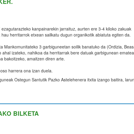
KER.
ezagutarazteko kanpainarekin jarraituz, aurten ere 3-4 kiloko zakuak
 hau herritarrok etxean sailkatu dugun organikotik abiatuta egiten da
a Mankomunitateko 3 garbiguneetan soilik banatuko da (Ordizia, Beas
o ahal izateko, nahikoa da herritarrak bere datuak garbigunean emate
 bakoitzeko, amaitzen diren arte.
 oso harrera ona izan duela.
uneak Ostegun Santutik Pazko Astelehenera itxita izango baitira, laru
AKO BILKETA