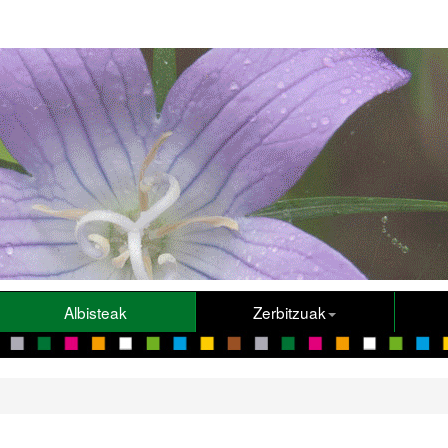
Albisteak
Zerbitzuak