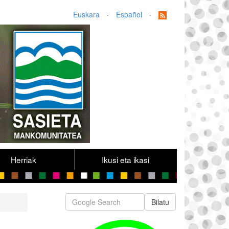
Euskara
·
Español
·
Herriak
Ikusi eta ikasi
Bilatu