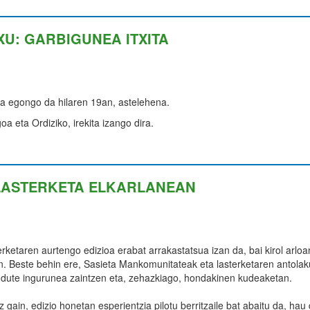
XU: GARBIGUNEA ITXITA
ita egongo da hilaren 19an, astelehena.
a eta Ordiziko, irekita izango dira.
 LASTERKETA ELKARLANEAN
rketaren aurtengo edizioa erabat arrakastatsua izan da, bai kirol arloa
. Beste behin ere, Sasieta Mankomunitateak eta lasterketaren antola
n dute ingurunea zaintzen eta, zehazkiago, hondakinen kudeaketan.
 gain, edizio honetan esperientzia pilotu berritzaile bat abaitu da, hau 