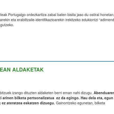
ak Portugalgo ordezkaritza zabal baten bisita jaso du ostiral honetan
arekin eta erabiltzaile-identifikazioarekin irekitzeko edukiontzi “adime
gutzeko.
LEAN ALDAKETAK
rbitzuek izango dituzten aldaketen berri eman nahi dizugu.
Abenduare
i arinen bilketa pertsonalizatua ez da egingo. Hau dela eta, egun
 ez ateratzea eskatzen dizuegu.
Gainontzeko egunetan, bilketa