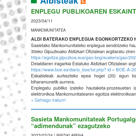
Albisteak
ENPLEGU PUBLIKOAREN ESKAIN
2023/04/11
MANKOMUNITATEA
ALDI BATERAKO ENPLEGUA EGONKORTZEKO
Sasietako Mankomunitateko enplegua sendotzeko haut
30eko Gipuzkoako Aldizkari Ofizialean argitaratu ziren 
https://egoitza.gipuzkoa.eus/gao-bog/euskera/gao/2
Deialdiaren iragarkia Estatuko Aldizkari Ofizialean arg
https://www.boe.es/diario_boe/txt.php? id = BOE-A-2
Eskabideak aurkezteko epea hogei (20) egun bali
biharamunetik aurrera.
Enplegatu publiko izateko hautaketa-prozesuetan iz
elektronikoa Mankomunitatearen egoitza elektronikoa
+ Gehiago irakurri
Sasieta Mankomunitateak Portugalgo 
“adimendunak” ezagutzeko
2023/03/24 |
BIRZIKLAPENA