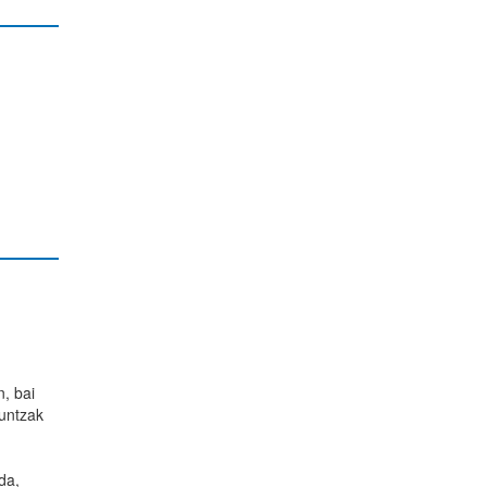
n, bai
kuntzak
da,