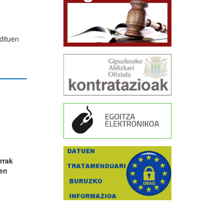
dituen
rrak
ien