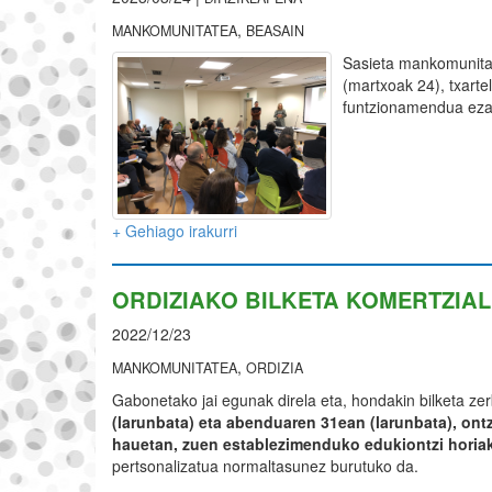
,
MANKOMUNITATEA
BEASAIN
Sasieta mankomunitate
(martxoak 24), txartel
funtzionamendua eza
+ Gehiago irakurri
ORDIZIAKO BILKETA KOMERTZIA
2022/12/23
,
MANKOMUNITATEA
ORDIZIA
Gabonetako jai egunak direla eta, hondakin bilketa ze
(larunbata) eta abenduaren 31ean (larunbata), ontz
hauetan, zuen establezimenduko edukiontzi horiak
pertsonalizatua normaltasunez burutuko da.