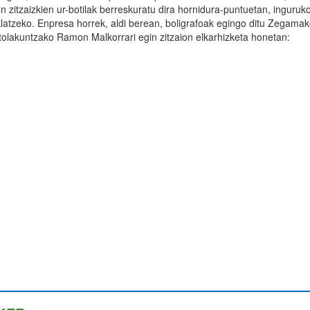
en zitzaizkien ur-botilak berreskuratu dira hornidura-puntuetan, inguruk
klatzeko. Enpresa horrek, aldi berean, boligrafoak egingo ditu Zegama
tolakuntzako Ramon Malkorrari egin zitzaion elkarhizketa honetan: