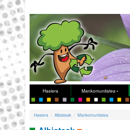
Hasiera
Mankomunitatea
Hasiera
Albisteak
Mankomunitatea