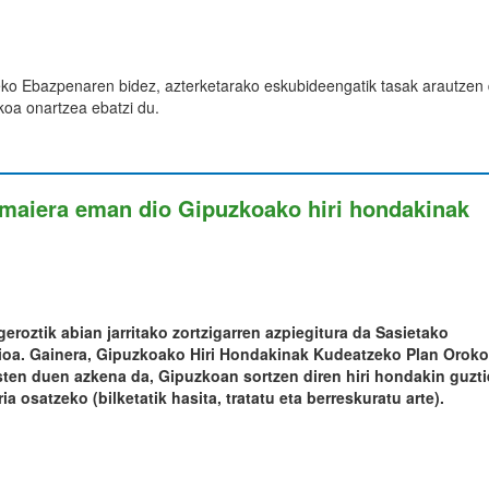
o Ebazpenaren bidez, azterketarako eskubideengatik tasak arautzen 
koa onartzea ebatzi du.
 amaiera eman dio Gipuzkoako hiri hondakinak
eroztik abian jarritako zortzigarren azpiegitura da Sasietako
zioa. Gainera, Gipuzkoako Hiri Hondakinak Kudeatzeko Plan Oroko
ten duen azkena da, Gipuzkoan sortzen diren hiri hondakin guzt
a osatzeko (bilketatik hasita, tratatu eta berreskuratu arte).