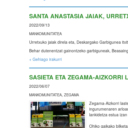
SANTA ANASTASIA JAIAK, URRET
2022/09/13
MANKOMUNITATEA
Urretxuko jaiak direla eta, Deskargako Garbigunea itx
Behar dutenentzat gainontzeko garbiguneak, Beasaingo
+ Gehiago irakurri
SASIETA ETA ZEGAMA-AIZKORRI
2022/06/07
,
MANKOMUNITATEA
ZEGAMA
Zegama-Aizkorri laste
ingurumenaren arloan
lankidetza estua iza
Ohiko gaikako bilketaz