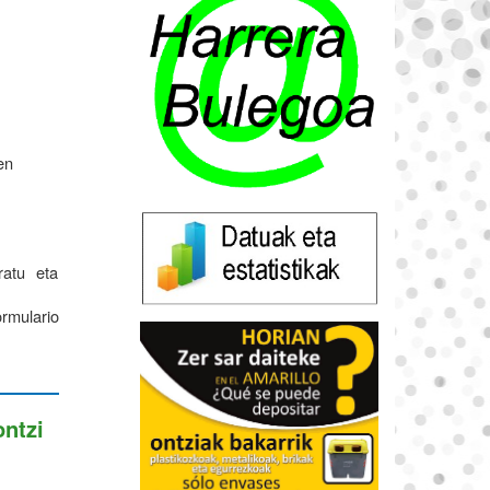
en
ratu eta
rmulario
ontzi