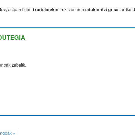
dez,
astean bitan
txartelarekin
irekitzen den
edukiontzi gris
a
jarriko 
DUTEGIA
neak zabalik.
engoak »