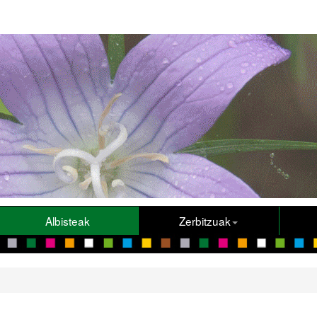
Albisteak
Zerbitzuak