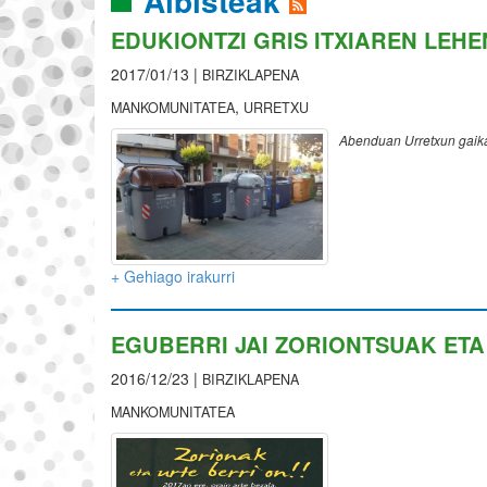
Albisteak
EDUKIONTZI GRIS ITXIAREN LEH
2017/01/13 |
BIRZIKLAPENA
,
MANKOMUNITATEA
URRETXU
Abenduan Urretxun gaika
+ Gehiago irakurri
EGUBERRI JAI ZORIONTSUAK ETA
2016/12/23 |
BIRZIKLAPENA
MANKOMUNITATEA