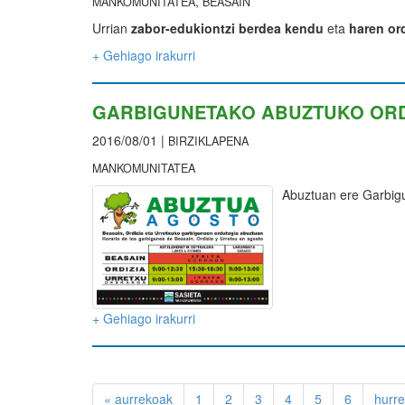
,
MANKOMUNITATEA
BEASAIN
Urrian
zabor-edukiontzi berdea kendu
eta
haren or
+ Gehiago irakurri
GARBIGUNETAKO ABUZTUKO OR
2016/08/01 |
BIRZIKLAPENA
MANKOMUNITATEA
Abuztuan ere Garbigu
+ Gehiago irakurri
« aurrekoak
1
2
3
4
5
6
hurr