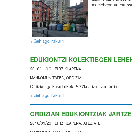
astelehenetan eta ost
+ Gehiago irakurri
EDUKIONTZI KOLEKTIBOEN LEHE
2016/11/16 |
BIRZIKLAPENA
,
MANKOMUNITATEA
ORDIZIA
Ordizian gaikako bilketa %77koa izan zen urrian.
+ Gehiago irakurri
ORDIZIAN EDUKIONTZIAK JARTZE
2016/09/26 |
,
BIRZIKLAPENA
ATEZ ATE
,