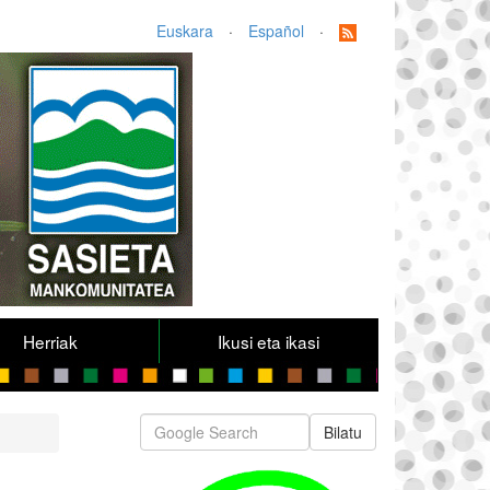
Euskara
·
Español
·
Herriak
Ikusi eta ikasi
Bilatu