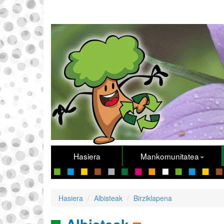
Hasiera
Mankomunitatea
Hasiera
Albisteak
Birziklapena