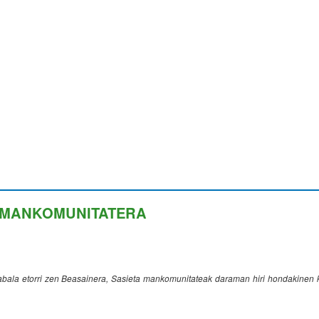
A MANKOMUNITATERA
bala etorri zen Beasainera, Sasieta mankomunitateak daraman hiri hondakinen