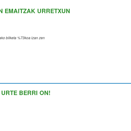
EN EMAITZAK URRETXUN
ko bilketa %73koa izan zen
 URTE BERRI ON!