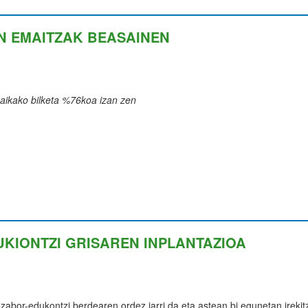
EN EMAITZAK BEASAINEN
aikako bilketa %76koa izan zen
KIONTZI GRISAREN INPLANTAZIOA
a zabor-edukontzi berdearen ordez jarri da eta astean bi egunetan irekit