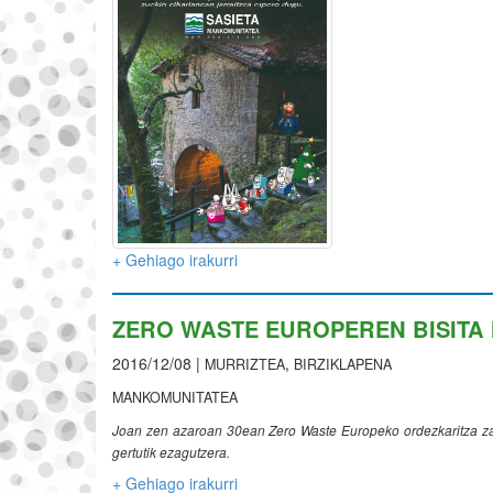
+ Gehiago irakurri
ZERO WASTE EUROPEREN BISIT
2016/12/08 |
,
MURRIZTEA
BIRZIKLAPENA
MANKOMUNITATEA
Joan zen azaroan 30ean Zero Waste Europeko ordezkaritza za
gertutik ezagutzera.
+ Gehiago irakurri