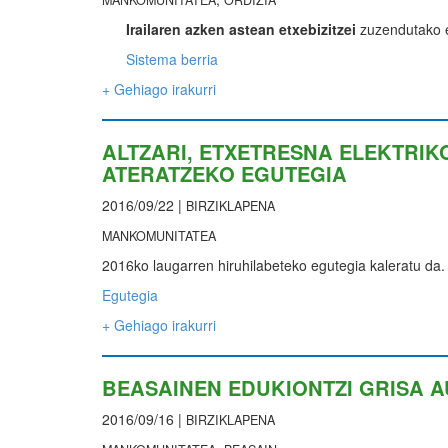
MANKOMUNITATEA
ORDIZIA
Irailaren azken astean etxebizitzei
zuzendutako ed
Sistema berria
+ Gehiago irakurri
ALTZARI, ETXETRESNA ELEKTRIK
ATERATZEKO EGUTEGIA
2016/09/22 |
BIRZIKLAPENA
MANKOMUNITATEA
2016ko laugarren hiruhilabeteko egutegia kaleratu da.
Egutegia
+ Gehiago irakurri
BEASAINEN EDUKIONTZI GRISA A
2016/09/16 |
BIRZIKLAPENA