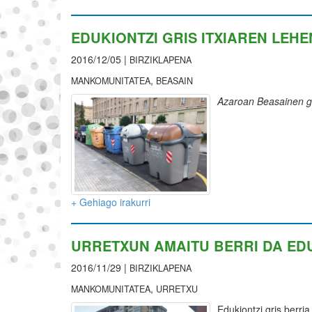
EDUKIONTZI GRIS ITXIAREN LEH
2016/12/05 |
BIRZIKLAPENA
,
MANKOMUNITATEA
BEASAIN
Azaroan Beasainen g
+ Gehiago irakurri
URRETXUN AMAITU BERRI DA EDU
2016/11/29 |
BIRZIKLAPENA
,
MANKOMUNITATEA
URRETXU
Edukiontzi gris berri