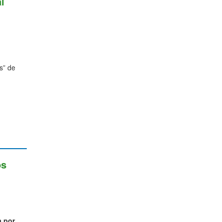
l
s” de
os
a por