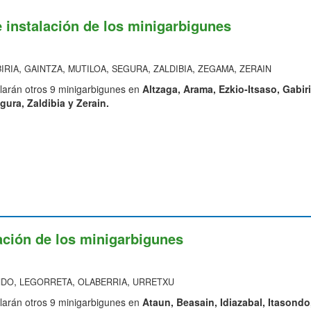
e instalación de los minigarbigunes
,
,
,
,
,
,
IRIA
GAINTZA
MUTILOA
SEGURA
ZALDIBIA
ZEGAMA
ZERAIN
larán otros 9 minigarbigunes en
Altzaga, Arama, Ezkio-Itsaso, Gabiri
gura, Zaldibia y Zerain.
ación de los minigarbigunes
,
,
,
NDO
LEGORRETA
OLABERRIA
URRETXU
larán otros 9 minigarbigunes en
Ataun, Beasain, Idiazabal, Itasondo