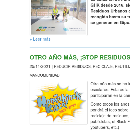
GHK desde 2016, sie
Residuos Urbanos d
recogida hasta su t
se generan en Gipu
+ Leer más
OTRO AÑO MÁS, ¡STOP RESIDUOS
25/11/2021 |
,
,
REDUCIR RESIDUOS
RECICLAJE
REUTILI
MANCOMUNIDAD
Otro año más se ha i
escolares. Esta es la
participarán en la c
Como todos los años s
pondrá el foco sobre 
reciclaje de residuos
publicistas, el Black
youtubers, etc.)