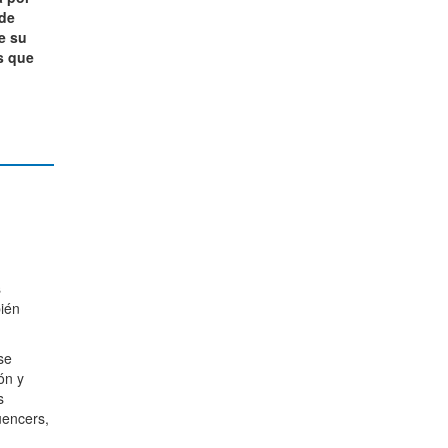
 de
e su
s que
s
bién
se
ón y
s
uencers,