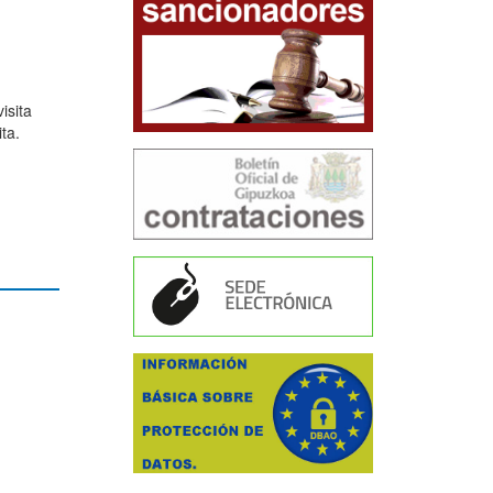
isita
ta.