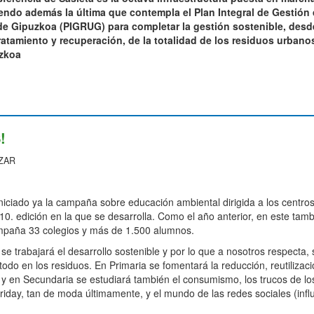
ndo además la última que contempla el Plan Integral de Gestión
e Gipuzkoa (PIGRUG) para completar la gestión sostenible, desd
ratamiento y recuperación, de la totalidad de los residuos urbano
zkoa
!
ZAR
niciado ya la campaña sobre educación ambiental dirigida a los centro
 10. edición en la que se desarrolla. Como el año anterior, en este tam
ampaña 33 colegios y más de 1.500 alumnos.
e trabajará el desarrollo sostenible y por lo que a nosotros respecta, 
todo en los residuos. En Primaria se fomentará la reducción, reutilizaci
, y en Secundaria se estudiará también el consumismo, los trucos de lo
 Friday, tan de moda últimamente, y el mundo de las redes sociales (infl