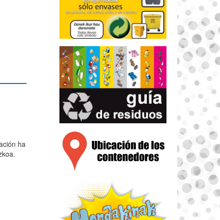
ación ha
zkoa.