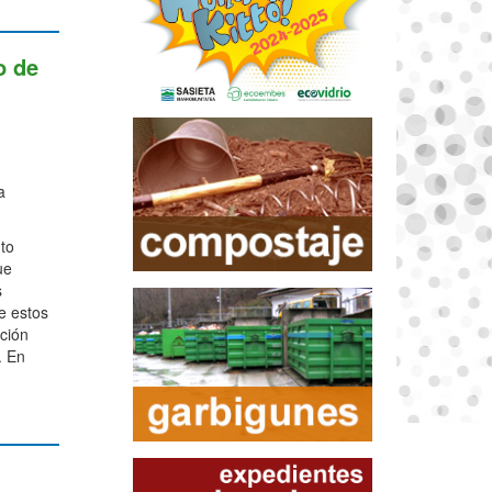
o de
a
nto
ue
s
ue estos
ción
. En