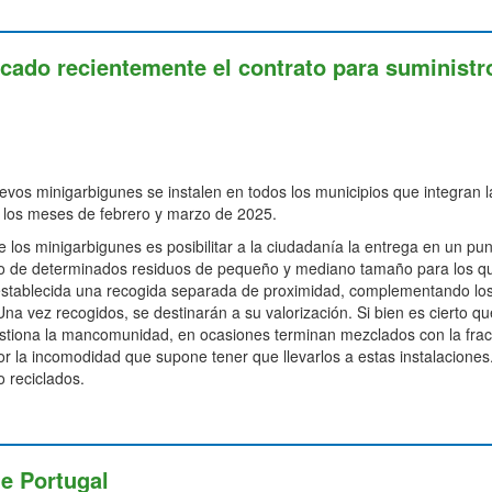
ado recientemente el contrato para suministr
vos minigarbigunes se instalen en todos los municipios que integran l
los meses de febrero y marzo de 2025.
de los minigarbigunes es posibilitar a la ciudadanía la entrega en un pu
io de determinados residuos de pequeño y mediano tamaño para los q
establecida una recogida separada de proximidad, complementando lo
 Una vez recogidos, se destinarán a su valorización. Si bien es cierto q
estiona la mancomunidad, en ocasiones terminan mezclados con la frac
or la incomodidad que supone tener que llevarlos a estas instalaciones
o reciclados.
de Portugal